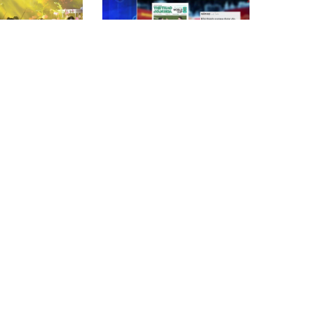
Giao hưởng kết
Điểm báo VTV1: Khi thịnh
 hưởng bước ra
vượng được đo bằng chất
Nội
lượng cuộc sống
 quốc gia ‘Profile
Khi người trẻ ‘giữ hồn’ di sản
tôi’ kỳ vọng kể
bằng tư duy hiện đại
ứng tầm về Việt