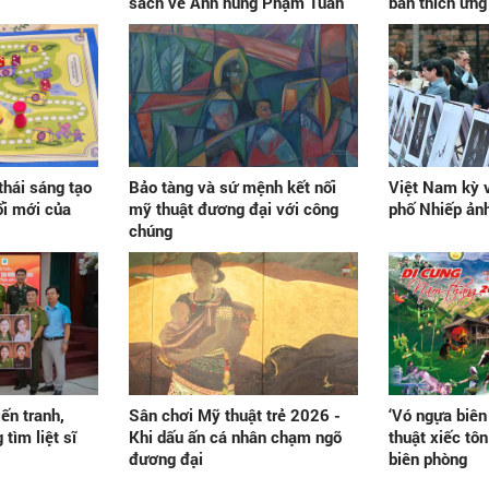
sách về Anh hùng Phạm Tuân
bản thích ứng
thái sáng tạo
Bảo tàng và sứ mệnh kết nối
Việt Nam kỳ 
ổi mới của
mỹ thuật đương đại với công
phố Nhiếp ản
chúng
iến tranh,
Sân chơi Mỹ thuật trẻ 2026 -
‘Vó ngựa biên
tìm liệt sĩ
Khi dấu ấn cá nhân chạm ngõ
thuật xiếc tôn
đương đại
biên phòng