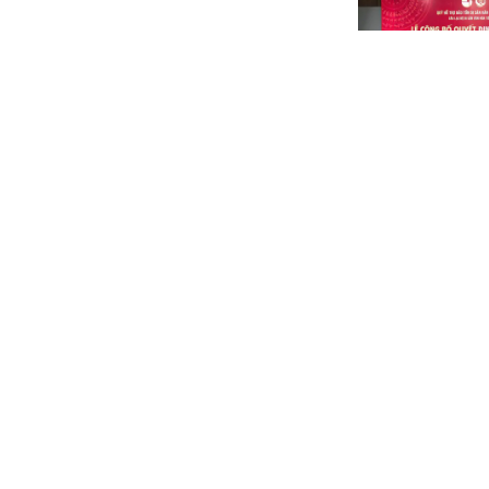
Ra mắt Câu lạc b
hóa Tiếng Việt
Ranh giới giữa sá
nhái trong kỷ ngu