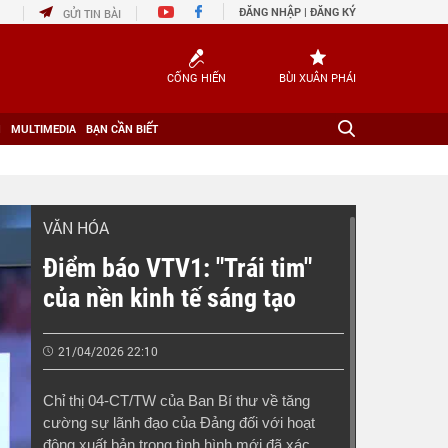
ĐĂNG NHẬP
|
ĐĂNG KÝ
GỬI TIN BÀI
CỐNG HIẾN
BÙI XUÂN PHÁI
H
MULTIMEDIA
BẠN CẦN BIẾT
VĂN HÓA
Điểm báo VTV1: "Trái tim"
của nền kinh tế sáng tạo
21/04/2026 22:10
Chỉ thị 04-CT/TW của Ban Bí thư về tăng
cường sự lãnh đạo của Đảng đối với hoạt
động xuất bản trong tình hình mới đã xác