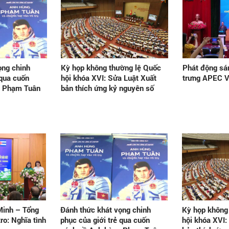
ọng chinh
Kỳ họp không thường lệ Quốc
Phát động sá
 qua cuốn
hội khóa XVI: Sửa Luật Xuất
trưng APEC 
g Phạm Tuân
bản thích ứng kỷ nguyên số
Minh – Tổng
Đánh thức khát vọng chinh
Kỳ họp không
ro: Nghĩa tình
phục của giới trẻ qua cuốn
hội khóa XVI: