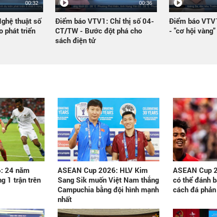
00:32
00:36
ghệ thuật số
Điểm báo VTV1: Chỉ thị số 04-
Điểm báo VTV1
 phát triển
CT/TW - Bước đột phá cho
- "cơ hội vàng"
sách điện tử
: 24 năm
ASEAN Cup 2026: HLV Kim
ASEAN Cup 2
g 1 trận trên
Sang Sik muốn Việt Nam thắng
có thể đánh b
Campuchia bằng đội hình mạnh
cách đá phản
nhất