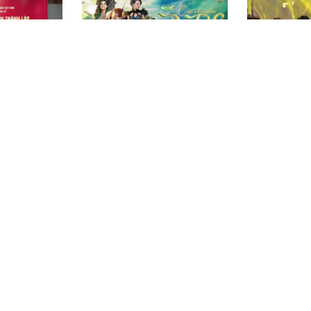
ộ Di sản Văn
Khi ‘Dế Mèn’ chu du vào thế
Crescendo - 
giới nhạc kịch đa sắc
nối: Khi giao
giữa lòng Hà 
ng tạo và đạo
Trực tiếp Phim tài liệu "Một
Phim quảng bá
yên AI
năm sắp xếp lại giang sơn -
Đất nước của 
Tinh gọn, gần dân, hiệu quả"
câu chuyện x
(20h10, VTV1)
Nam