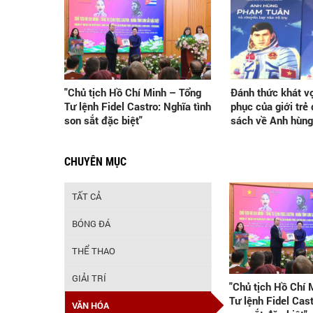
"Chủ tịch Hồ Chí Minh – Tổng
Đánh thức khát v
Tư lệnh Fidel Castro: Nghĩa tình
phục của giới trẻ
son sắt đặc biệt"
sách về Anh hùn
CHUYÊN MỤC
TẤT CẢ
BÓNG ĐÁ
THỂ THAO
GIẢI TRÍ
"Chủ tịch Hồ Chí 
Tư lệnh Fidel Cast
VĂN HÓA