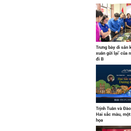
Trưng bày di sản 
xuân gửi lại’ của
đi B
Trịnh Tuân và Đào
Hai sắc màu, một 
họa