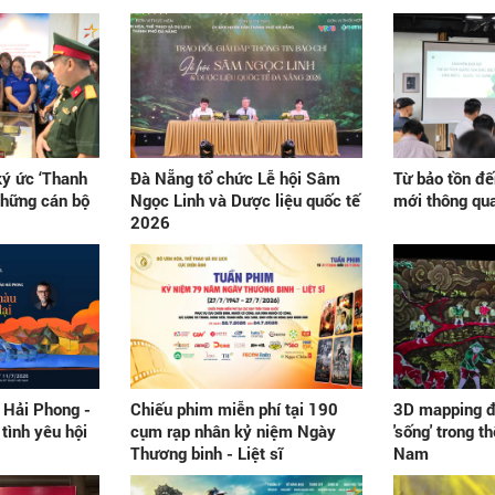
ký ức ‘Thanh
Đà Nẵng tổ chức Lễ hội Sâm
Từ bảo tồn đến
 những cán bộ
Ngọc Linh và Dược liệu quốc tế
mới thông qua
2026
 Hải Phong -
Chiếu phim miễn phí tại 190
3D mapping đ
tình yêu hội
cụm rạp nhân kỷ niệm Ngày
'sống' trong th
Thương binh - Liệt sĩ
Nam