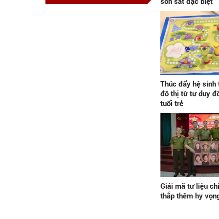
son sắt đặc biệt"
Thúc đẩy hệ sinh 
đô thị từ tư duy đ
tuổi trẻ
Giải mã tư liệu ch
thắp thêm hy vọng 