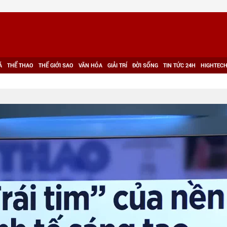
Á
THỂ THAO
THẾ GIỚI SAO
VĂN HÓA
GIẢI TRÍ
ĐỜI SỐNG
TIN TỨC 24H
HIGHTEC