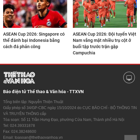
ASEAN Cup 2026: Singapore có
ASEAN Cup 2026: Đội tuyển Việt
thể đánh bại Indonesia bằng
Nam vắng mặt nhiều trụ cột ở
cách đá phản công
buổi tập trước trận gặp
Campuchia
Báo điện tử Thể thao & Văn hóa - TTXVN
Tổng biên tập: Nguyễn Thiện Thuật
Giấy phép số 34/GP-CBC ngày 15/10/2024 do CỤC BÁO CHÍ - BỘ THÔNG TIN
VÀ TRUYỀN THÔNG cấp
Tòa soạn: Số 11 Trần Hưng Đạo, phường Cửa Nam, Thành phố Hà Nội
Tel: 024.39331878
Fax: 024.38248600
Email: toasoan@thethaovanhoa.vn