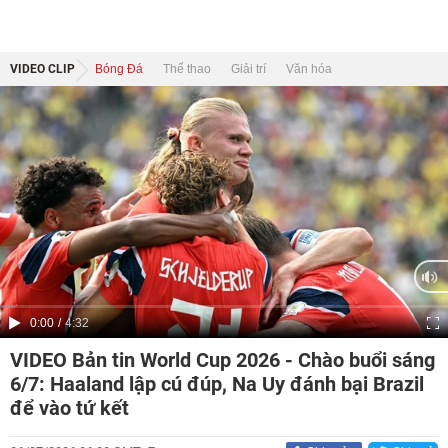
VIDEO CLIP
Bóng Đá
Thể thao
Giải trí
Văn hóa
Current
0:00
/
Duration
4:32
Time
VIDEO Bản tin World Cup 2026 - Chào buổi sáng
6/7: Haaland lập cú đúp, Na Uy đánh bại Brazil
để vào tứ kết