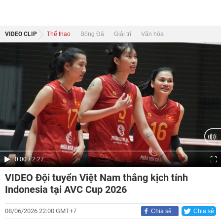
VIDEO CLIP
Thể thao
Bóng Đá
Giải trí
Văn hóa
Current
0:00
/
Duration
2:27
Time
VIDEO Đội tuyển Việt Nam thắng kịch tính
Indonesia tại AVC Cup 2026
08/06/2026 22:00 GMT+7
Chia sẻ
Chia sẻ