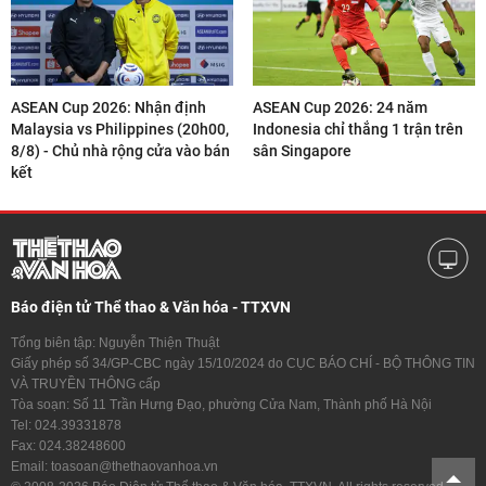
ASEAN Cup 2026: Nhận định
ASEAN Cup 2026: 24 năm
Malaysia vs Philippines (20h00,
Indonesia chỉ thắng 1 trận trên
8/8) - Chủ nhà rộng cửa vào bán
sân Singapore
kết
Báo điện tử Thể thao & Văn hóa - TTXVN
Tổng biên tập: Nguyễn Thiện Thuật
Giấy phép số 34/GP-CBC ngày 15/10/2024 do CỤC BÁO CHÍ - BỘ THÔNG TIN
VÀ TRUYỀN THÔNG cấp
Tòa soạn: Số 11 Trần Hưng Đạo, phường Cửa Nam, Thành phố Hà Nội
Tel: 024.39331878
Fax: 024.38248600
Email: toasoan@thethaovanhoa.vn