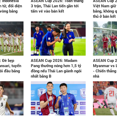
 Indonesia
ASEAN Cup 2026: Toàn thắng
ASEAN Cup 20
h tử, đối diện
3 trận, Thái Lan tiến gần tới
Việt Nam giữ
ừ vòng bảng
tấm vé vào bán kết
bảng, không 
thủ ở bán kết
 Đè bẹp
ASEAN Cup 2026: Madam
ASEAN Cup 2
ansari, tuyển
Pang thưởng nóng hơn 1,5 tỷ
Myanmar vs L
ôi đầu bảng
đồng nếu Thái Lan giành ngôi
- Chiến thắng
nhất bảng B
nhà