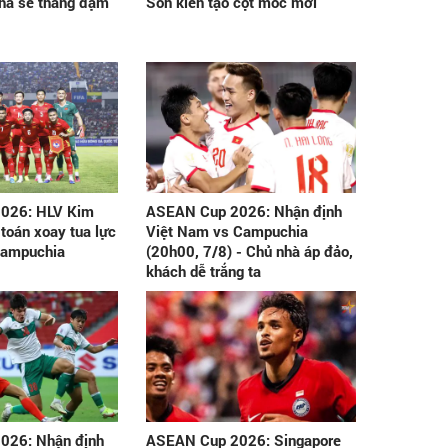
nhà sẽ thắng đậm
Son kiến tạo cột mốc mới
026: HLV Kim
ASEAN Cup 2026: Nhận định
 toán xoay tua lực
Việt Nam vs Campuchia
Campuchia
(20h00, 7/8) - Chủ nhà áp đảo,
khách dễ trắng ta
026: Nhận định
ASEAN Cup 2026: Singapore