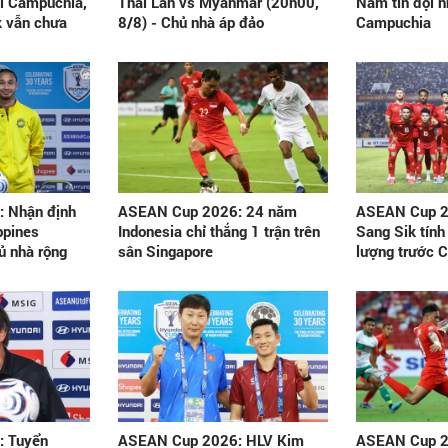
i Campuchia,
Thái Lan vs Myanmar (20h00,
Nam tin đội 
 vẫn chưa
8/8) - Chủ nhà áp đảo
Campuchia
 Nhận định
ASEAN Cup 2026: 24 năm
ASEAN Cup 2
ppines
Indonesia chỉ thắng 1 trận trên
Sang Sik tính
ủ nhà rộng
sân Singapore
lượng trước 
 Tuyển
ASEAN Cup 2026: HLV Kim
ASEAN Cup 2