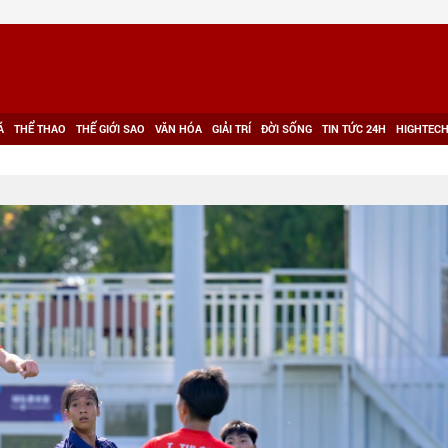
Á
THỂ THAO
THẾ GIỚI SAO
VĂN HÓA
GIẢI TRÍ
ĐỜI SỐNG
TIN TỨC 24H
HIGHTEC