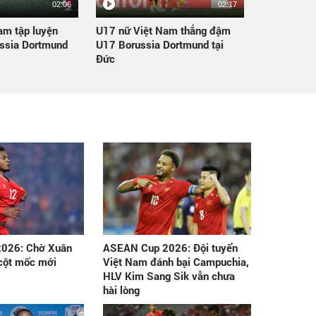
02:06
02:17
am tập luyện
U17 nữ Việt Nam thắng đậm
ssia Dortmund
U17 Borussia Dortmund tại
Đức
026: Chờ Xuân
ASEAN Cup 2026: Đội tuyển
 cột mốc mới
Việt Nam đánh bại Campuchia,
HLV Kim Sang Sik vẫn chưa
hài lòng