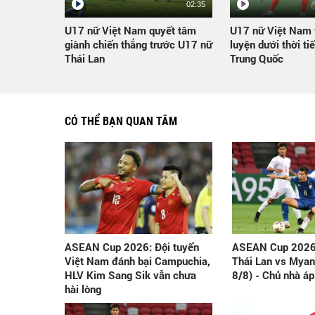
02:35
U17 nữ Việt Nam quyết tâm
U17 nữ Việt Nam 
giành chiến thắng trước U17 nữ
luyện dưới thời tiế
Thái Lan
Trung Quốc
CÓ THỂ BẠN QUAN TÂM
ASEAN Cup 2026: Đội tuyển
ASEAN Cup 2026:
Việt Nam đánh bại Campuchia,
Thái Lan vs Mya
HLV Kim Sang Sik vẫn chưa
8/8) - Chủ nhà áp
hài lòng