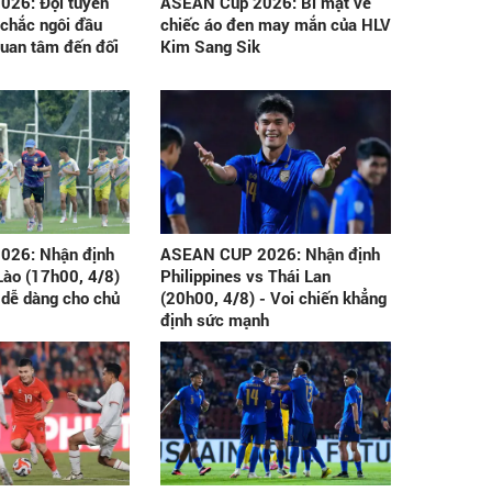
26: Đội tuyển
ASEAN Cup 2026: Bí mật về
 chắc ngôi đầu
chiếc áo đen may mắn của HLV
quan tâm đến đối
Kim Sang Sik
026: Nhận định
ASEAN CUP 2026: Nhận định
ào (17h00, 4/8)
Philippines vs Thái Lan
 dễ dàng cho chủ
(20h00, 4/8) - Voi chiến khẳng
định sức mạnh