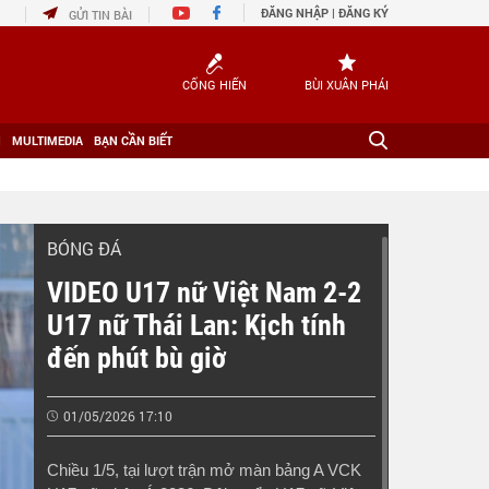
ĐĂNG NHẬP
|
ĐĂNG KÝ
GỬI TIN BÀI
CỐNG HIẾN
BÙI XUÂN PHÁI
H
MULTIMEDIA
BẠN CẦN BIẾT
BÓNG ĐÁ
VIDEO U17 nữ Việt Nam 2-2
U17 nữ Thái Lan: Kịch tính
đến phút bù giờ
01/05/2026 17:10
Chiều 1/5, tại lượt trận mở màn bảng A VCK