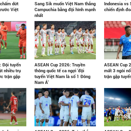
chấm dứt
Sang Sik muốn Việt Nam thắng
Indonesia vs 
trước Việt
Campuchia bằng đội hình mạnh
chiến định đoạ
nhất
 Đội tuyển
ASEAN Cup 2026: Truyền
ASEAN Cup 2
t nhiều trụ
thông quốc tế ca ngợi 'đội
mất 3 ngòi nổ
ớc trận gặp
tuyển Việt Nam là số 1 Đông
trận gặp tuyể
Nam Á'