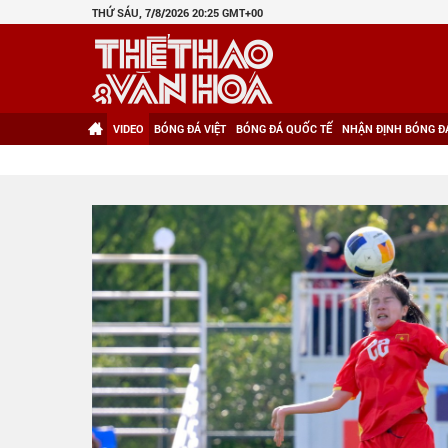
THỨ SÁU, 7/8/2026 20:25 GMT+00
VIDEO
BÓNG ĐÁ VIỆT
BÓNG ĐÁ QUỐC TẾ
NHẬN ĐỊNH BÓNG Đ