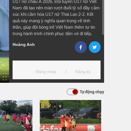
U17 nữ châu Á 2026, Đội tuyển U17 nữ Việt
Nam đã tạo nên màn rượt đuổi tỷ số đầy cảm
xúc khi cầm hòa U17 nữ Thái Lan 2-2. Kết
quả này mang ý nghĩa quan trọng về tinh
thần, giúp đội bóng trẻ Việt Nam thêm tự tin
trong hành trình chinh phục tấm vé đi tiếp.
Hoàng Anh
Tự động chạy