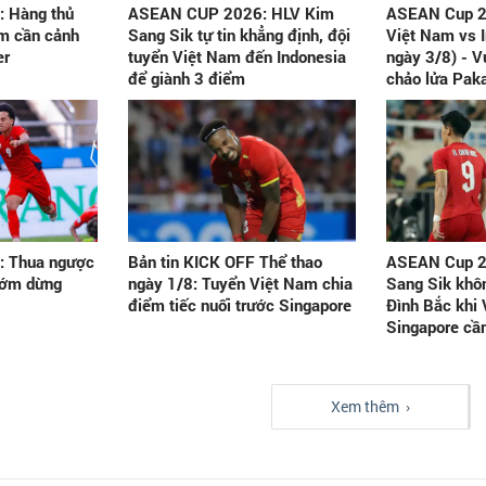
 Hàng thủ
ASEAN CUP 2026: HLV Kim
ASEAN Cup 2
am cần cảnh
Sang Sik tự tin khẳng định, đội
Việt Nam vs 
er
tuyển Việt Nam đến Indonesia
ngày 3/8) - V
để giành 3 điểm
chảo lửa Pak
 Thua ngược
Bản tin KICK OFF Thể thao
ASEAN Cup 2
 sớm dừng
ngày 1/8: Tuyển Việt Nam chia
Sang Sik khôn
điểm tiếc nuối trước Singapore
Đình Bắc khi 
Singapore cầ
Xem thêm ›