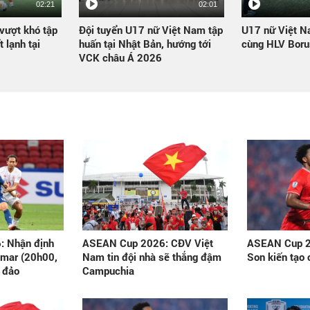
02:21
02:01
vượt khó tập
Đội tuyển U17 nữ Việt Nam tập
U17 nữ Việt N
t lạnh tại
huấn tại Nhật Bản, hướng tới
cùng HLV Boru
VCK châu Á 2026
 Nhận định
ASEAN Cup 2026: CĐV Việt
ASEAN Cup 2
nmar (20h00,
Nam tin đội nhà sẽ thắng đậm
Son kiến tạo
 đảo
Campuchia