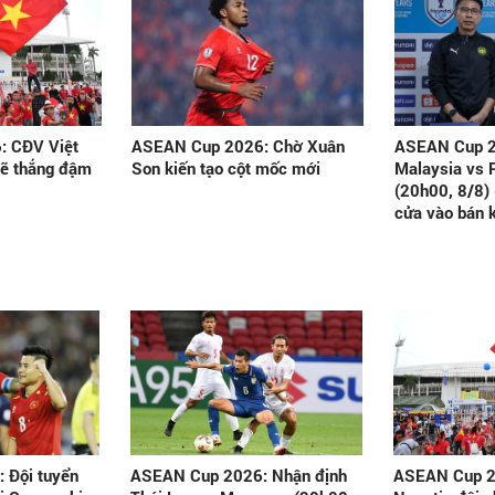
 CĐV Việt
ASEAN Cup 2026: Chờ Xuân
ASEAN Cup 2
sẽ thắng đậm
Son kiến tạo cột mốc mới
Malaysia vs P
(20h00, 8/8) 
cửa vào bán 
 Đội tuyển
ASEAN Cup 2026: Nhận định
ASEAN Cup 2