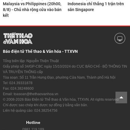
Malaysia vs Philippines (20h00,
Indonesia chỉ thắng 1 trận trên
8/8) - Chủ nhà rộng cửa vào bán
sân Singapore
kết
Báo điện tử Thể thao & Văn hóa - TTXVN
Tổng biên tập: Nguyễn Thiện Thuật
Giấy phép số 34/GP-CBC ngày 15/10/2024 do CỤC BÁO CHÍ - BỘ THÔNG TIN
VÀ TRUYỀN THÔNG cấp
Tòa soạn: Số 11 Trần Hưng Đạo, phường Cửa Nam, Thành phố Hà Nội
Tel: 024.39331878
Fax: 024.38248600
Email: toasoan@thethaovanhoa.vn
© 2008-2026 Báo Điện tử Thể thao & Văn hóa, TTXVN. All rights reserved
Chỉ được sao chép khi được sự đồng ý bằng văn bản.
Liên hệ quảng cáo: 024.38254756
Hotline
0981.119.189