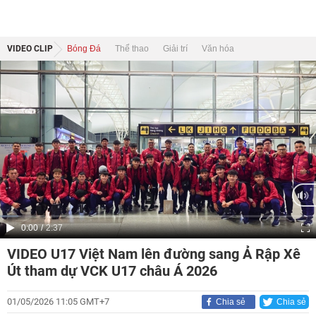
VIDEO CLIP
Bóng Đá
Thể thao
Giải trí
Văn hóa
Current
0:00
/
Duration
2:37
Time
VIDEO U17 Việt Nam lên đường sang Ả Rập Xê
Út tham dự VCK U17 châu Á 2026
01/05/2026 11:05 GMT+7
Chia sẻ
Chia sẻ