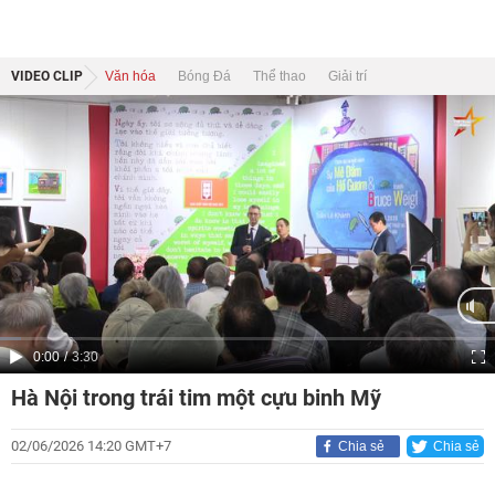
VIDEO CLIP
Văn hóa
Bóng Đá
Thể thao
Giải trí
Current
0:00
/
Duration
3:30
Time
Hà Nội trong trái tim một cựu binh Mỹ
02/06/2026 14:20 GMT+7
Chia sẻ
Chia sẻ