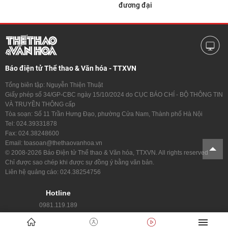
đương đại
Báo điện tử Thể thao & Văn hóa - TTXVN
Tổng biên tập: Nguyễn Thiện Thuật
Giấy phép số 34/GP-CBC ngày 15/10/2024 do CỤC BÁO CHÍ - BỘ THÔNG TIN
VÀ TRUYỀN THÔNG cấp
Tòa soạn: Số 11 Trần Hưng Đạo, phường Cửa Nam, Thành phố Hà Nội
Tel: 024.39331878
Fax: 024.38248600
Email: toasoan@thethaovanhoa.vn
© 2008-2026 Báo Điện tử Thể thao & Văn hóa, TTXVN. All rights reserved
Chỉ được sao chép khi được sự đồng ý bằng văn bản.
Liên hệ quảng cáo: 024.38254756
Hotline
0981.119.189