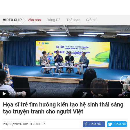
VIDEO CLIP
Văn hóa
Bóng Đá
Thể thao
Giải trí
Current
0:00
/
Duration
2:45
Time
Họa sĩ trẻ tìm hướng kiến tạo hệ sinh thái sáng
tạo truyện tranh cho người Việt
23/06/2026 00:13 GMT+7
Chia sẻ
Chia sẻ