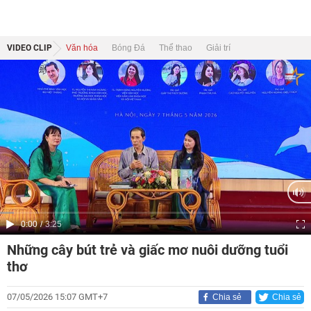
VIDEO CLIP
Văn hóa
Bóng Đá
Thể thao
Giải trí
Current
0:00
/
Duration
3:25
Time
Những cây bút trẻ và giấc mơ nuôi dưỡng tuổi
thơ
07/05/2026 15:07 GMT+7
Chia sẻ
Chia sẻ