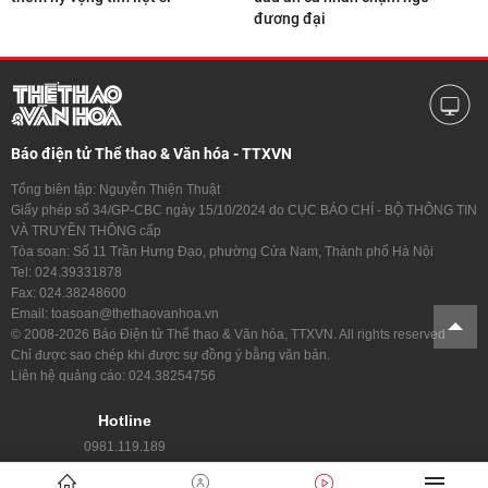
đương đại
Báo điện tử Thể thao & Văn hóa - TTXVN
Tổng biên tập: Nguyễn Thiện Thuật
Giấy phép số 34/GP-CBC ngày 15/10/2024 do CỤC BÁO CHÍ - BỘ THÔNG TIN
VÀ TRUYỀN THÔNG cấp
Tòa soạn: Số 11 Trần Hưng Đạo, phường Cửa Nam, Thành phố Hà Nội
Tel: 024.39331878
Fax: 024.38248600
Email: toasoan@thethaovanhoa.vn
© 2008-2026 Báo Điện tử Thể thao & Văn hóa, TTXVN. All rights reserved
Chỉ được sao chép khi được sự đồng ý bằng văn bản.
Liên hệ quảng cáo: 024.38254756
Hotline
0981.119.189