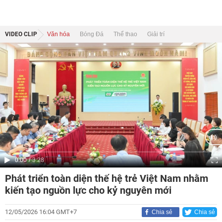
VIDEO CLIP
Văn hóa
Bóng Đá
Thể thao
Giải trí
Current
0:00
/
Duration
3:28
Time
Phát triển toàn diện thế hệ trẻ Việt Nam nhằm
kiến tạo nguồn lực cho kỷ nguyên mới
12/05/2026 16:04 GMT+7
Chia sẻ
Chia sẻ