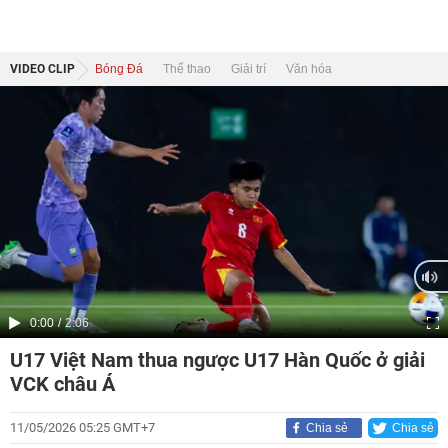
VIDEO CLIP
Bóng Đá
Thể thao
Giải trí
Văn hóa
Current
0:00
/
Duration
2:06
Time
U17 Việt Nam thua ngược U17 Hàn Quốc ở giải
VCK châu Á
11/05/2026 05:25 GMT+7
Chia sẻ
Chia sẻ